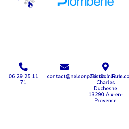
06 29 25 11
contact@nelsonparisplomberie.c
Tertia 1, Rue
71
Charles
Duchesne
13290 Aix-en-
Provence
FAQ
Carnet d’adresses
Plan de site
Mentions légales
Cookies